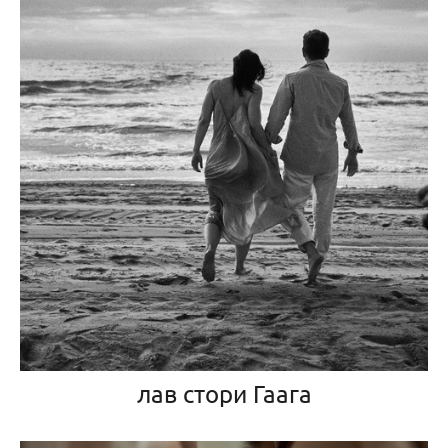
лав стори Гаага