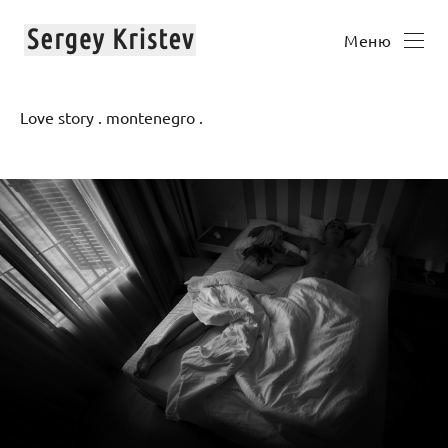
Меню
Love story . montenegro .