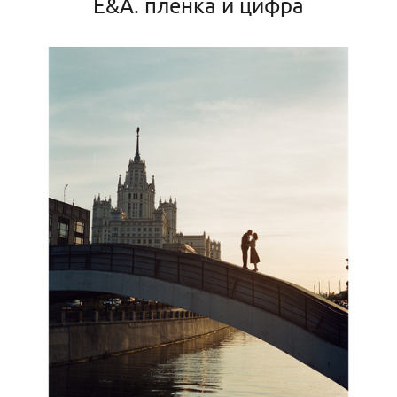
Е&А. пленка и цифра